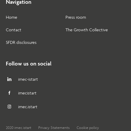
Navigation
Home
Press room
Contact
The Growth Collective
SFDR disclosures
Follow us on social
imec-istart
imecistart
imec.istart
2020 imec.istart
Privacy Statements
Cookie policy