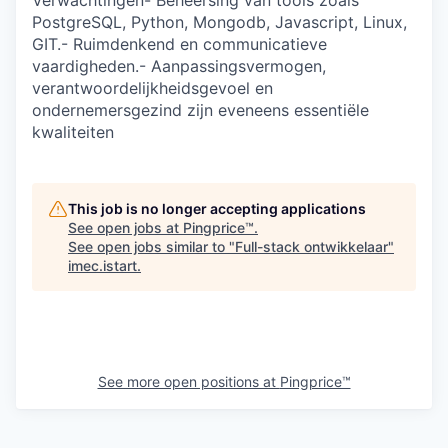
Verwachtingen- Beheersing van tools zoals
PostgreSQL, Python, Mongodb, Javascript, Linux,
GIT.- Ruimdenkend en communicatieve
vaardigheden.- Aanpassingsvermogen,
verantwoordelijkheidsgevoel en
ondernemersgezind zijn eveneens essentiële
kwaliteiten
This job is no longer accepting applications
See open jobs at
Pingprice™
.
See open jobs similar to "
Full-stack ontwikkelaar
"
imec.istart
.
See more open positions at
Pingprice™