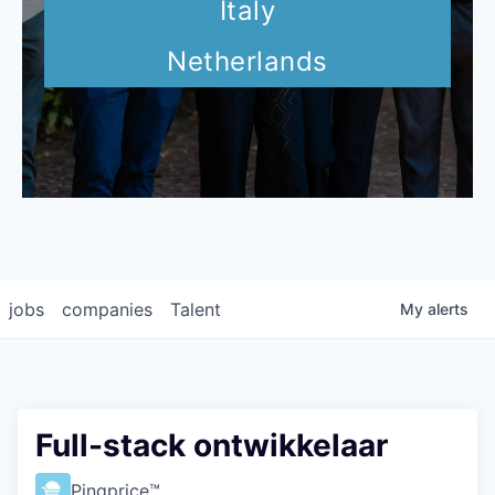
Italy
Netherlands
jobs
companies
Talent
My
alerts
Full-stack ontwikkelaar
Pingprice™